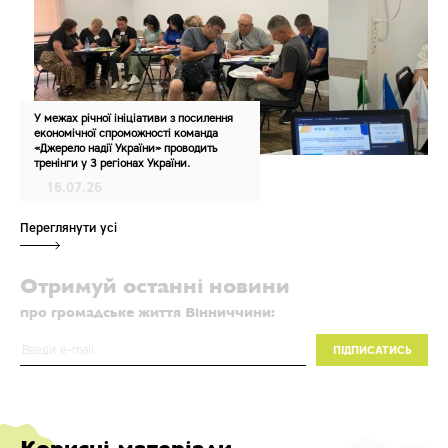
У межах річної ініціативи з посилення
економічної спроможності команда
«Джерело надії України» проводить
тренінги у 3 регіонах України.
16.07.26
Переглянути усі
Отримуй останні новини
про громадське життя Вінниччини: