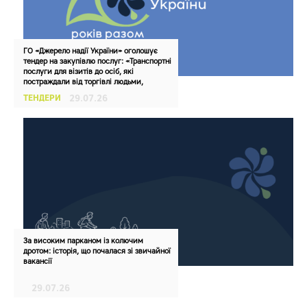
ГО «Джерело надії України» оголошує
тендер на закупівлю послуг: «Транспортні
послуги для візитів до осіб, які
постраждали від торгівлі людьми,
експлуатації, ГЗН, НПВ та для візитів по
ТЕНДЕРИ
29.07.26
проведенню превентивних заходів і
інформаційних заходів “Квест у
коробці” у Вінницькій області», в рамках
реалізації проєкту: UA10-2026-IP155
“Забезпечення комплексного реагування
у Вінницькій області з метою захисту
осіб, які постраждали від насильства,
пов’язаного з війною, гендерно
зумовленого насильства, торгівлі
людьми чи експлуатації”
За високим парканом із колючим
дротом: історія, що почалася зі звичайної
вакансії
29.07.26