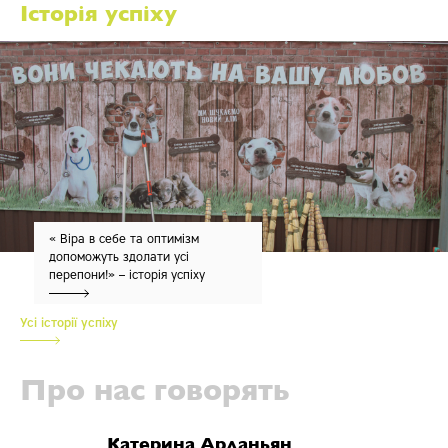
Історія успіху
« Віра в себе та оптимізм
допоможуть здолати усі
перепони!» – історія успіху
бенефіціара Івана Левінського
Усі історії успіху
Про нас говорять
Катерина Арданьян