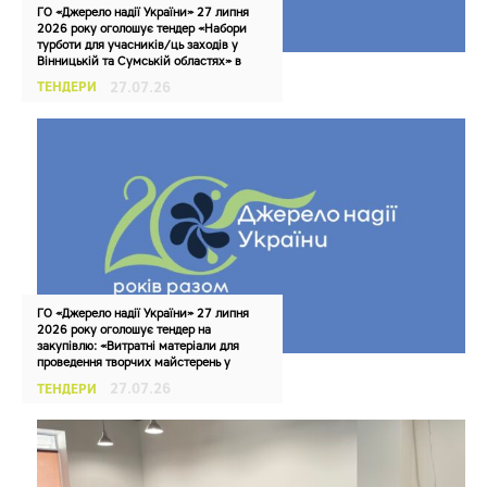
ГО «Джерело надії України» 27 липня
2026 року оголошує тендер «Набори
турботи для учасників/ць заходів у
Вінницькій та Сумській областях» в
рамках реалізації проєкту № PI262766
ТЕНДЕРИ
27.07.26
«Міжрегіональний інклюзивний центр
психічного здоров’я, безпеки та захисту
2.0»
ГО «Джерело надії України» 27 липня
2026 року оголошує тендер на
закупівлю: «Витратні матеріали для
проведення творчих майстерень у
Вінницькій та Сумській обл. (рамковий
ТЕНДЕРИ
27.07.26
договір)» в рамках реалізації проєкту №
PI262766 «Міжрегіональний
інклюзивний центр психічного здоров’я,
безпеки та захисту 2.0»