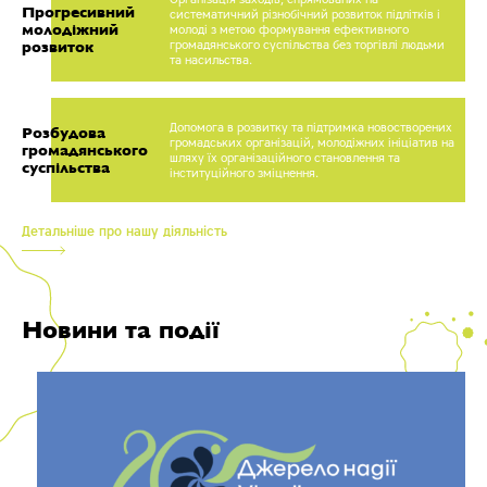
Прогресивний
систематичний різнобічний розвиток підлітків і
молодіжний
молоді з метою формування ефективного
громадянського суспільства без торгівлі людьми
розвиток
та насильства.
Допомога в розвитку та підтримка новостворених
Розбудова
громадських організацій, молодіжних ініціатив на
громадянського
шляху їх організаційного становлення та
суспільства
інституційного зміцнення.
Детальніше про нашу діяльність
Новини та події