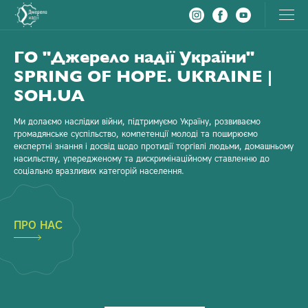
Dzherelo nadii
Головне меню
Новини та події
ГО "Джерело надії України"
SPRING OF HOPE. UKRAINE |
Історії успіху
SOH.UA
Бібліотека
Ми долаємо наслідки війни, підтримуємо Україну, розвиваємо
громадянське суспільство, компетенції молоді та поширюємо
вул. Стеценка 48, м.Вінниця, Україна, 21009.
експертні знання і досвід щодо протидії торгівлі людьми, домашньому
насильству, упередженому та дискримінаційному ставленню до
main@springofhope.org.ua
соціально вразливих категорій населення.
+38 (068) 425 00 70
ПРО НАС