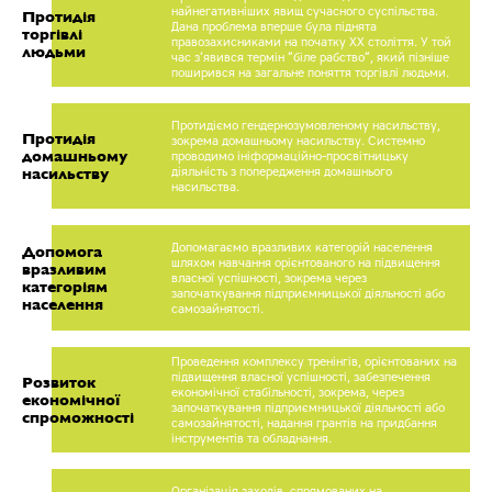
найнегативніших явищ сучасного суспільства.
Протидія
Дана проблема вперше була піднята
торгівлі
правозахисниками на початку ХХ століття. У той
людьми
час з’явився термін ”біле рабство”, який пізніше
поширився на загальне поняття торгівлі людьми.
Протидіємо гендернозумовленому насильству,
Протидія
зокрема домашньому насильству. Системно
домашньому
проводимо ініформаційно-просвітницьку
діяльність з попередження домашнього
насильству
насильства.
Допомагаємо вразливих категорій населення
Допомога
шляхом навчання орієнтованого на підвищення
вразливим
власної успішності, зокрема через
категоріям
започаткування підприємницької діяльності або
населення
самозайнятості.
Проведення комплексу тренінгів, орієнтованих на
підвищення власної успішності, забезпечення
Розвиток
економічної стабільності, зокрема, через
економічної
започаткування підприємницької діяльності або
спроможності
самозайнятості, надання грантів на придбання
інструментів та обладнання.
Організація заходів, спрямованих на