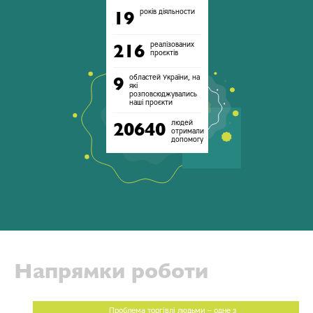
років діяльности
19
реалізованих
216
проєктів
областей України, на
9
які
розповсюджувались
наші проєкти
людей
20640
отримали
допомогу
Напрямки роботи
Проблема торгівлі людьми – одне з