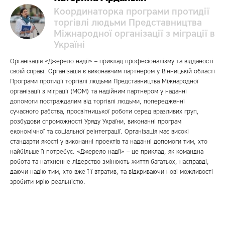
Координаторка програми протидії
торгівлі людьми Представництва
Міжнародної організації з міграції в
Україні
Організація «Джерело надії» – приклад професіоналізму та відданості
своїй справі. Організація є виконавчим партнером у Вінницькій області
Програми протидії торгівлі людьми Представництва Міжнародної
організації з міграції (МОМ) та надійним партнером у наданні
допомоги постраждалим від торгівлі людьми, попередженні
сучасного рабства, просвітницької роботи серед вразливих груп,
розбудови спроможності Уряду України, виконанні програм
економічної та соціальної реінтеграції. Організація має високі
стандарти якості у виконанні проектів та наданні допомоги тим, хто
найбільше її потребує. «Джерело надії» – це приклад, як командна
робота та натхненне лідерство змінюють життя багатьох, насправді,
даючи надію тим, хто вже ї ї втратив, та відкриваючи нові можливості
зробити мрію реальністю.