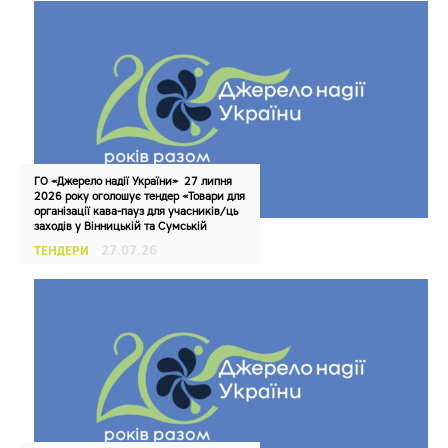
ГО «Джерело надії України» 27 липня
2026 року оголошує тендер «Товари для
організації кава-пауз для учасників/ць
заходів у Вінницькій та Сумській
областях» в рамках реалізації проєкту №
ТЕНДЕРИ
27.07.26
PI262766 «Міжрегіональний
інклюзивний центр психічного здоров’я,
безпеки та захисту 2.0»