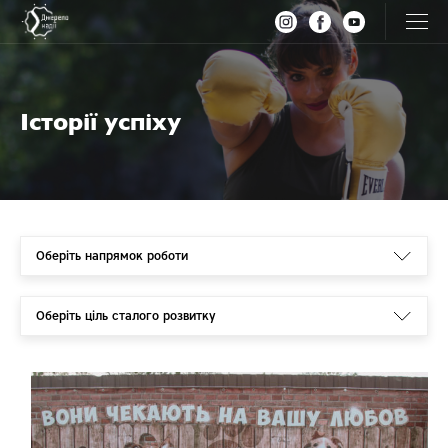
Dzherelo nadii
Головне меню
Новини та події
Історії успіху
Історії успіху
Бібліотека
вул. Стеценка 48, м.Вінниця, Україна, 21009.
main@springofhope.org.ua
Оберіть напрямок роботи
+38 (068) 425 00 70
Всі напрямки
Оберіть ціль сталого розвитку
Протидія торгівлі людьми
Всі цілі
Протидія домашньому насильству
Подолання бідності
Допомога вразливим категоріям населення
Подолання голоду, розвиток сільського господарства