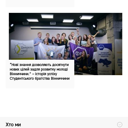
Збереження морських ресурсів
Захист та відновлення екосистем суші
Мир, справедливість та сильні інститути
Партнерство заради сталого розвитку
Подолання наслідків війни
“Нові знання дозволяють досягнути
нових цілей задля розвитку молоді
Вінниччини.” – історія успіху
Студентського братства Вінниччини
Хто ми