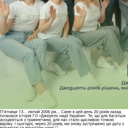
П’ятниця 13… лютий 2006 рік… Саме в цей день 20 років назад
почалася історія ГО «Джерело надії України». Те, що для багатьох
асоціюється з прикметами, для нас стало щасливою точкою
відліку. І сьогодні, через 20 років, ми знову зустрічаємо цю дату з
вдячністю та відчуттям сили 🤍