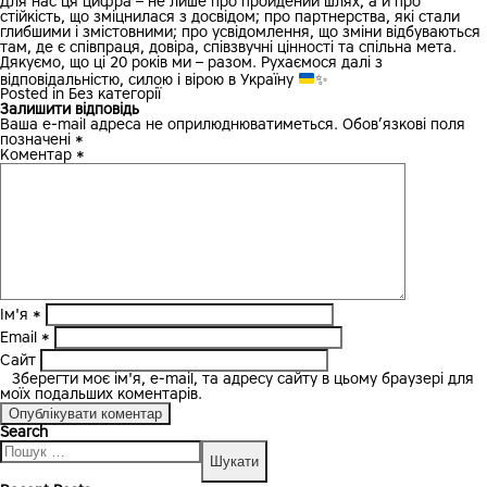
Для нас ця цифра – не лише про пройдений шлях, а й про
стійкість, що зміцнилася з досвідом; про партнерства, які стали
глибшими і змістовними; про усвідомлення, що зміни відбуваються
там, де є співпраця, довіра, співзвучні цінності та спільна мета.
Дякуємо, що ці 20 років ми – разом. Рухаємося далі з
відповідальністю, силою і вірою в Україну
✨
Posted in
Без категорії
Залишити відповідь
Ваша e-mail адреса не оприлюднюватиметься.
Обов’язкові поля
позначені
*
Коментар
*
Ім'я
*
Email
*
Сайт
Зберегти моє ім'я, e-mail, та адресу сайту в цьому браузері для
моїх подальших коментарів.
Search
Пошук: