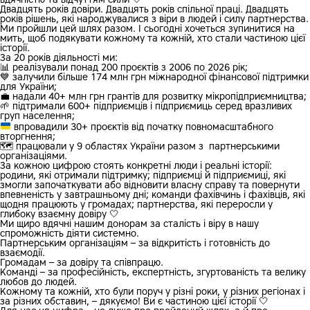
Двадцять років довіри. Двадцять років спільної праці. Двадцять
років рішень, які народжувалися з віри в людей і силу партнерства.
Ми пройшли цей шлях разом. І сьогодні хочеться зупинитися на
мить, щоб подякувати кожному та кожній, хто стали частиною цієї
історії.
За 20 років діяльності ми:
📊 реалізували понад 200 проєктів з 2006 по 2026 рік;
💙 залучили більше 174 млн грн міжнародної фінансової підтримки
для України;
💼 надали 40+ млн грн грантів для розвитку мікропідприємництва;
🌱 підтримали 600+ підприємців і підприємиць серед вразливих
груп населення;
впровадили 30+ проєктів від початку повномасштабного
вторгнення;
🗺️ працювали у 9 областях України разом з партнерськими
організаціями.
За кожною цифрою стоять конкретні люди і реальні історії:
родини, які отримали підтримку; підприємці й підприємиці, які
змогли започаткувати або відновити власну справу та повернути
впевненість у завтрашньому дні; команди фахівчинь і фахівців, які
щодня працюють у громадах; партнерства, які переросли у
глибоку взаємну довіру 🤍
Ми щиро вдячні нашим донорам за сталість і віру в нашу
спроможність діяти системно.
Партнерським організаціям – за відкритість і готовність до
взаємодії.
Громадам – за довіру та співпрацю.
Команді – за професійність, експертність, згуртованість та велику
любов до людей.
Кожному та кожній, хто були поруч у різні роки, у різних регіонах і
за різних обставин, – дякуємо! Ви є частиною цієї історії 🤍