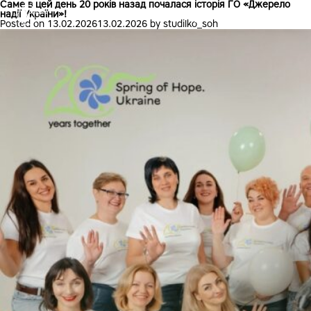
Саме в цей день 20 років назад почалася історія ГО «Джерело
надії України»!
Dzherelo nadii
Posted on
13.02.2026
13.02.2026
by
studilko_soh
Головне меню
Новини та події
Історії успіху
Бібліотека
вул. Стеценка 48, м.Вінниця, Україна, 21009.
main@springofhope.org.ua
+38 (068) 425 00 70