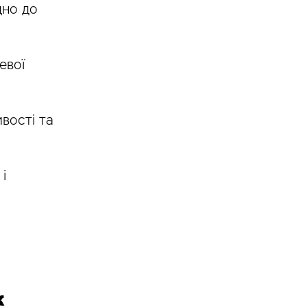
дно до
евої
вості та
і
к