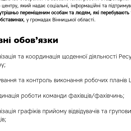
 центру, який надає соціальні, інформаційні та підтримув
утрішньо переміщеним особам та людям, які перебувають 
обставинах
, у громадах Вінницької області.
ні обов’язки
ізація та координація щоденної діяльності Рес
у;
вання та контроль виконання робочих планів 
инація роботи команди фахівців/фахівчинь;
ізація графіків прийому відвідувачів та групов
ів;