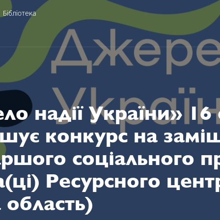
Бібліотека
о надії України» 16 
ошує конкурс на замі
ршого соціального п
а(ці) Ресурсного цент
 область)