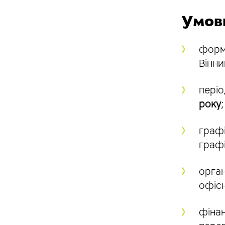
Умов
форм
Вінни
пері
року
;
граф
граф
орган
офісн
фінан