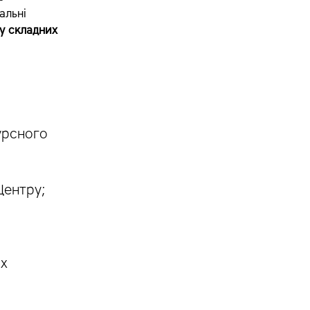
альні
у складних
урсного
Центру;
их