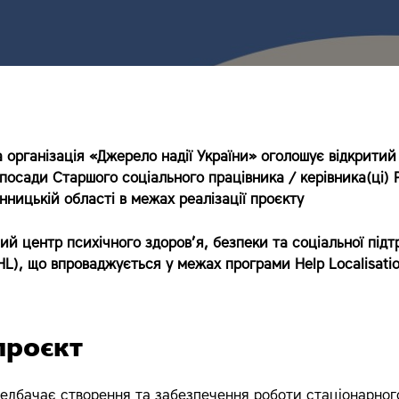
 організація
«Джерело надії України»
оголошує відкритий
 посади
Старшого соціального працівника / керівника(ці) 
інниць
кій області в межах реалізації проєкту
ий центр психічного здоров’я, безпеки та соціальної під
HL)
, що впроваджується у межах програми
Help Localisatio
проєкт
едбачає створення та забезпечення роботи стаціонарног