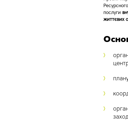
Ресурсного
послуги
вн
життєвих 
Основ
орган
центр
плану
коорд
орган
заход