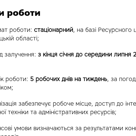
и роботи
ат роботи:
стаціонарний
, на базі Ресурсного 
цькій області;
од залучення:
з кінця січня до середини липня 
ік роботи:
5 робочих днів на тиждень
, за пого
іком;
ізація забезпечує робоче місце, доступ до інт
ої техніки та адміністративних ресурсів;
сові умови визначаються за результатами кон