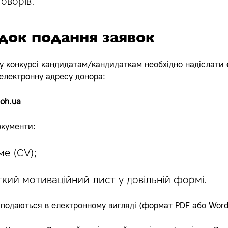
оворів.
док подання заявок
 у конкурсі кандидатам/кандидаткам необхідно надіслати
електронну адресу донора:
oh.ua
окументи:
ме (CV);
кий мотиваційний лист у довільній формі.
подаються в електронному вигляді (формат PDF або Word