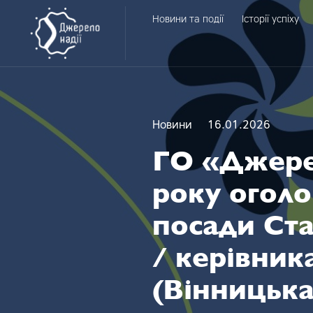
Головне меню
Новини та події
Історії успіху
Dzherelo nadii
Новини
16.01.2026
ГО «Джерел
року огол
посади Ста
/ керівник
(Вінницька