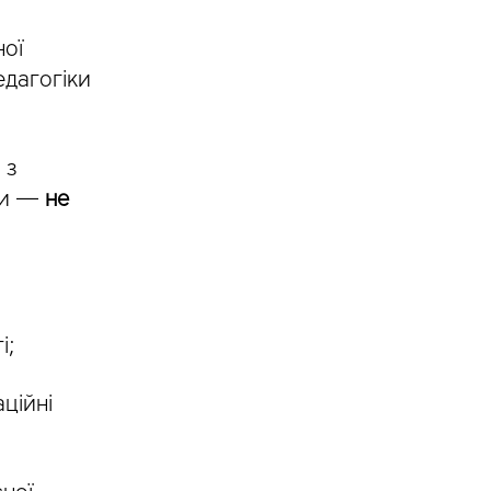
ної
едагогіки
 з
ми —
не
і;
аційні