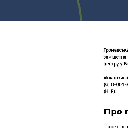
Громадська
заміщення
центру
у В
«Інклюзивн
(GLO-001-
(HLF)
.
Про 
Проєкт пер