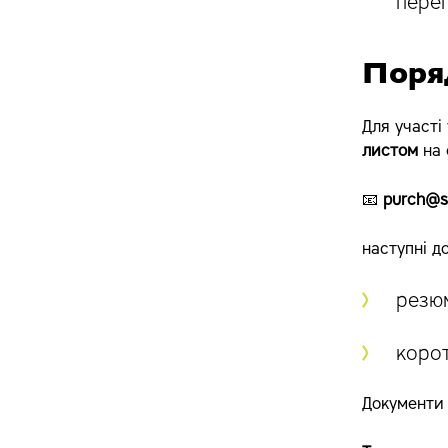
перег
Поря
Для участі
листом
на 
📧
purch@s
наступні д
резю
корот
Документи 