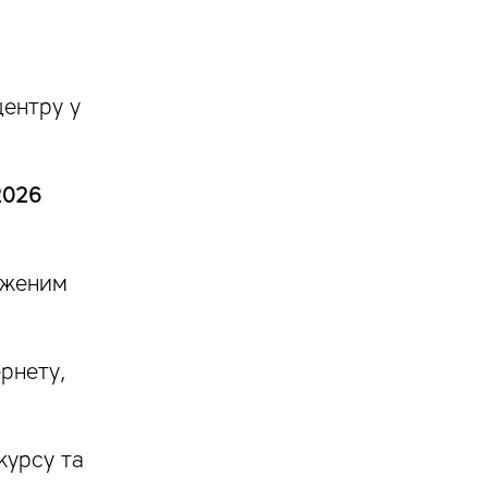
центру у
2026
дженим
ернету,
курсу та