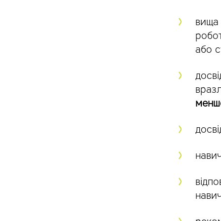
вища 
робот
або с
досві
враз
менше
досві
навич
відпо
навич