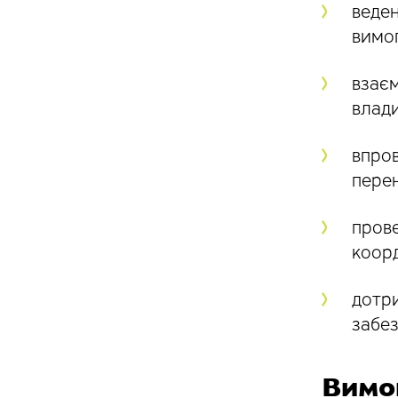
веден
вимог
взаєм
влади
впров
перен
прове
коор
дотри
забез
Вимо