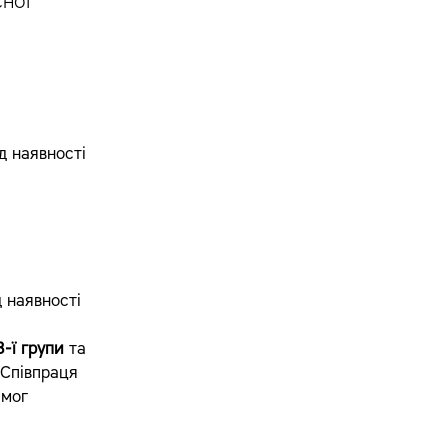
ної
д наявності
д наявності
-ї групи
та
 Співпраця
имог