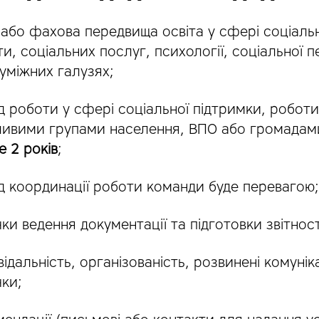
або фахова передвища освіта у сфері соціаль
и, соціальних послуг, психології, соціальної п
уміжних галузях;
д роботи у сфері соціальної підтримки, роботи
ливими групами населення, ВПО або громада
 2 років
;
д координації роботи команди буде перевагою;
ки ведення документації та підготовки звітност
відальність, організованість, розвинені комунік
ки;