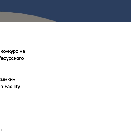
 конкурс на
Ресурсного
тримки»
n Facility
о