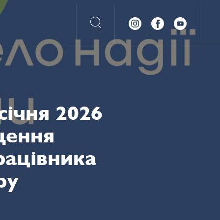
січня 2026
щення
рацівника
ру