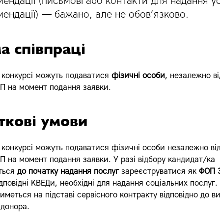
ендації (письмові або контакти для надання ус
ендації) — бажано, але не обов’язково.
а співпраці
у конкурсі можуть подаватися
фізичні особи
, незалежно ві
П на момент подання заявки.
ткові умови
у конкурсі можуть подаватися фізичні особи незалежно ві
П на момент подання заявки. У разі відбору кандидат/ка
ється
до початку надання послуг
зареєструватися як
ФОП 3
ідповідні КВЕДи, необхідні для надання соціальних послуг.
иметься на підставі сервісного контракту відповідно до в
 донора.