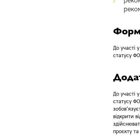
реком
реком
Форм
До участі 
статусу ФО
Дода
До участі 
статусу ФО
зобов’язу
відкрити в
здійснюват
проєкту та